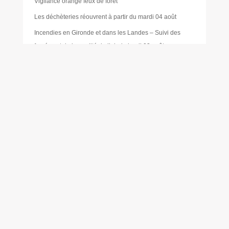
Vigilance orange feux de forêt
Les déchèteries réouvrent à partir du mardi 04 août
Incendies en Gironde et dans les Landes – Suivi des
fumées et de la qualité de l’air du lundi 03 août
Règlementation temporaire de stationnement place du
Général Doyen
ACCÈS RAPIDE
Foire aux questions (FAQ)
Numéros utiles
Travaux
Déchetterie
Scolarité
Restauration scolaire