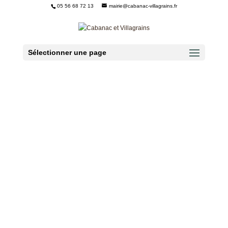
05 56 68 72 13
mairie@cabanac-villagrains.fr
Ouvrir la barre d’outils
Sélectionner une page