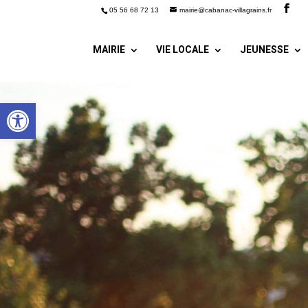
05 56 68 72 13
mairie@cabanac-villagrains.fr
MAIRIE
VIE LOCALE
JEUNESSE
Ouvrir la barre d’outils