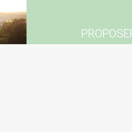
PROPOSE
Vous souhaitez suggér
Con
Sugg