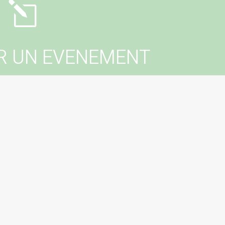
l
R UN EVENEMENT
er un événement dans votre commune ?
tactez votre mairie !
erer un évenement