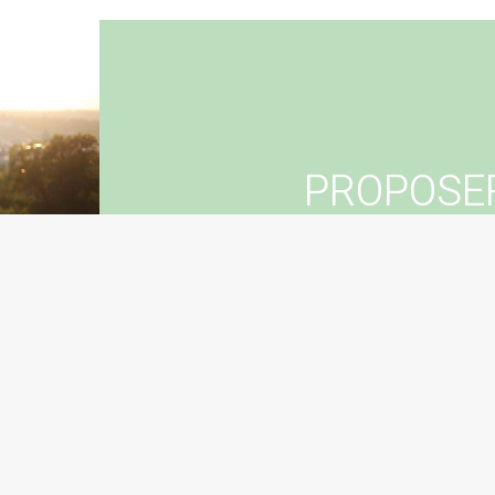
PROPOSE
Vous souhaitez suggér
Con
Sugg