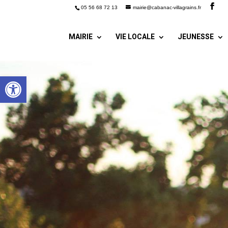
05 56 68 72 13
mairie@cabanac-villagrains.fr
MAIRIE
VIE LOCALE
JEUNESSE
Ouvrir la barre d’outils