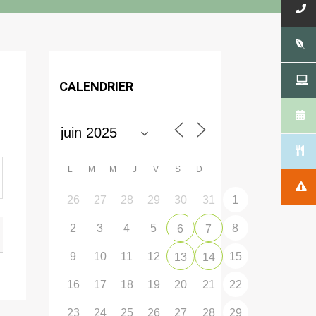
CALENDRIER
L
M
M
J
V
S
D
26
27
28
29
30
31
1
2
3
4
5
8
6
7
9
10
11
12
15
13
14
16
17
18
19
20
21
22
23
24
25
26
27
28
29