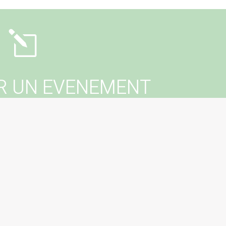
l
R UN EVENEMENT
er un événement dans votre commune ?
tactez votre mairie !
erer un évenement