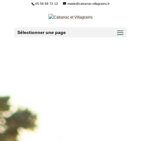
05 56 68 72 13
mairie@cabanac-villagrains.fr
Ouvrir la barre d’outils
Sélectionner une page