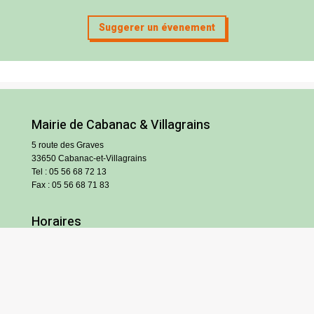
Suggerer un évenement
Mairie de Cabanac & Villagrains
5 route des Graves
33650 Cabanac-et-Villagrains
Tel : 05 56 68 72 13
Fax : 05 56 68 71 83
Horaires
Lundi : 13h30-18h30
Mardi et jeudi : 13h30-17h
Mercredi et vendredi : 9h/12h30-13h30/17h
Samedi : 9h/12h (hors vacances scolaires)