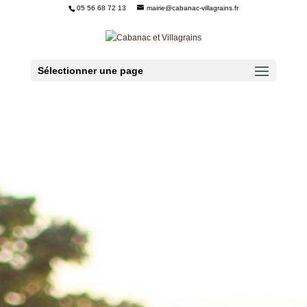
05 56 68 72 13
mairie@cabanac-villagrains.fr
Ouvrir la barre d’outils
Sélectionner une page