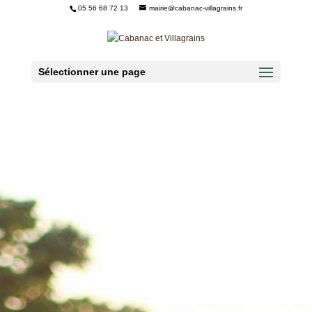
05 56 68 72 13
mairie@cabanac-villagrains.fr
Ouvrir la barre d’outils
Sélectionner une page