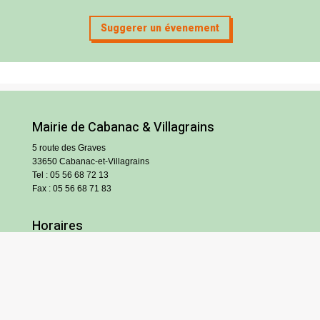
Suggerer un évenement
Mairie de Cabanac & Villagrains
5 route des Graves
33650 Cabanac-et-Villagrains
Tel : 05 56 68 72 13
Fax : 05 56 68 71 83
Horaires
Lundi : 13h30-18h30
Mardi et jeudi : 13h30-17h
Mercredi et vendredi : 9h/12h30-13h30/17h
Samedi : 9h/12h (hors vacances scolaires)