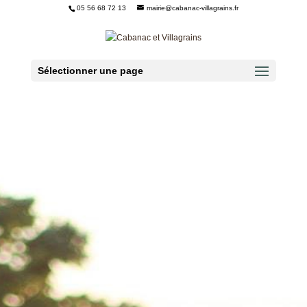
05 56 68 72 13
mairie@cabanac-villagrains.fr
Ouvrir la barre d’outils
Sélectionner une page