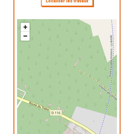
Localiser les travaux
+
−