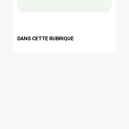
DANS CETTE RUBRIQUE
Agenda
Bibliothèque Rosa Bonheur
Charte culturelle
ACCÈS RAPIDE
Foire aux questions (FAQ)
Numéros utiles