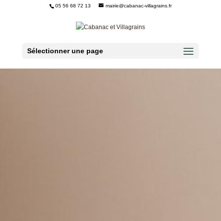
05 56 68 72 13
mairie@cabanac-villagrains.fr
Ouvrir la barre d’outils
Sélectionner une page