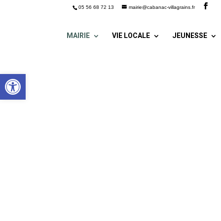
05 56 68 72 13
mairie@cabanac-villagrains.fr
MAIRIE
VIE LOCALE
JEUNESSE
Ouvrir la barre d’outils