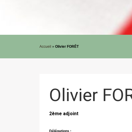
Accueil
»
Olivier FORÊT
Olivier FO
2ème adjoint
Délégations :