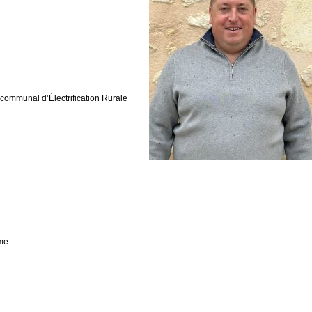
rcommunal d’Électrification Rurale
me