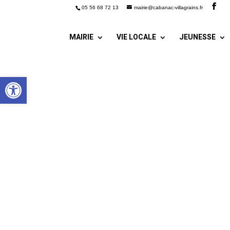
05 56 68 72 13
mairie@cabanac-villagrains.fr
MAIRIE
VIE LOCALE
JEUNESSE
Ouvrir la barre d’outils