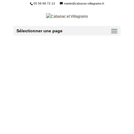
05 56 68 72 13
mairie@cabanac-villagrains.fr
Ouvrir la barre d’outils
Sélectionner une page