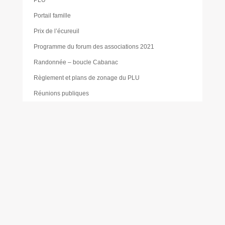
PLU
Portail famille
Prix de l’écureuil
Programme du forum des associations 2021
Randonnée – boucle Cabanac
Règlement et plans de zonage du PLU
Réunions publiques
SCOT – SYSDAU
Sophie SUBIRATS
Toutes les actualités
Urbanisme
Valérie BÉLURIER
Vie locale
Virginie LEBET
Voirie