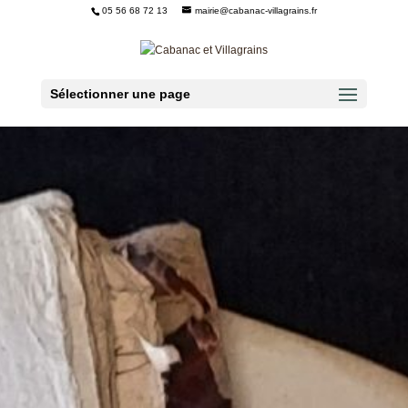
05 56 68 72 13
mairie@cabanac-villagrains.fr
Ouvrir la barre d’outils
Sélectionner une page