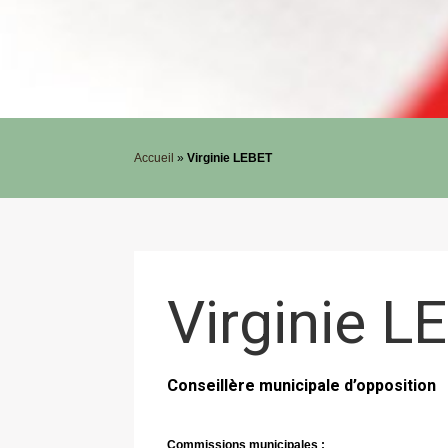
Accueil
»
Virginie LEBET
Virginie L
Conseillère municipale d’opposition
Commissions municipales :