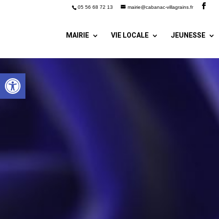
05 56 68 72 13
mairie@cabanac-villagrains.fr
MAIRIE
VIE LOCALE
JEUNESSE
Ouvrir la barre d’outils