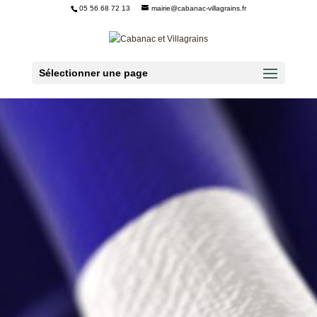
05 56 68 72 13
mairie@cabanac-villagrains.fr
Ouvrir la barre d’outils
Sélectionner une page