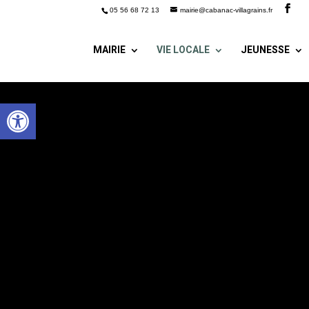
05 56 68 72 13
mairie@cabanac-villagrains.fr
MAIRIE
VIE LOCALE
JEUNESSE
Ouvrir la barre d’outils