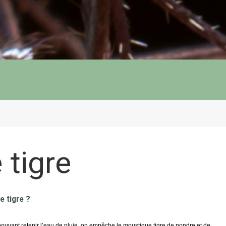
tigre
 tigre ?
 pouvant retenir l’eau de pluie, on empêche le moustique tigre de pondre et de