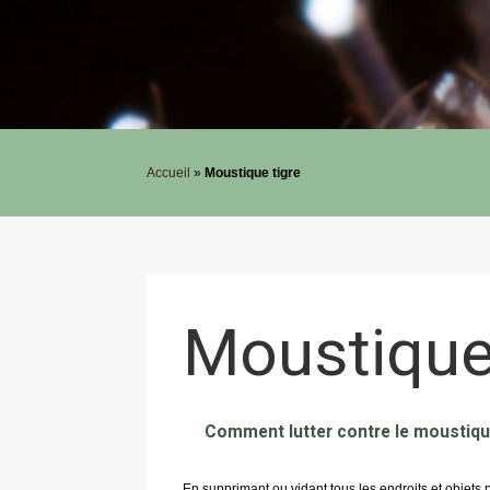
Accueil
»
Moustique tigre
Moustique 
Comment lutter contre le moustique
En supprimant ou vidant tous les endroits et objets