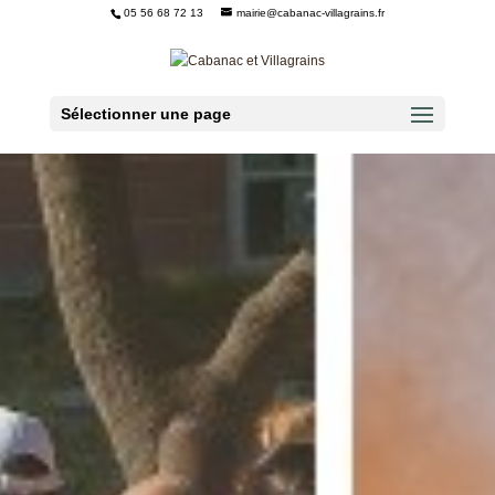
05 56 68 72 13
mairie@cabanac-villagrains.fr
Ouvrir la barre d’outils
Sélectionner une page