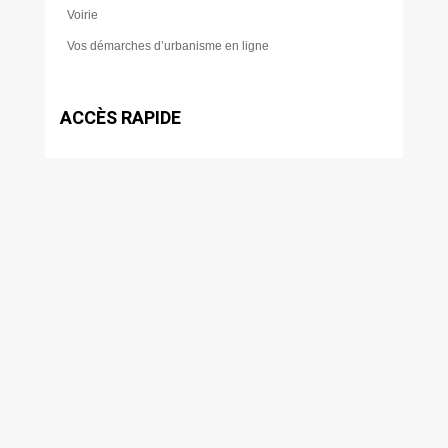
Voirie
Vos démarches d’urbanisme en ligne
ACCÈS RAPIDE
Foire aux questions (FAQ)
Numéros utiles
Travaux
Déchetterie
Scolarité
Restauration scolaire
Transport
Bibliothèque
Actualités