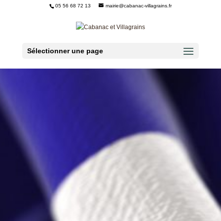
05 56 68 72 13
mairie@cabanac-villagrains.fr
Ouvrir la barre d’outils
Sélectionner une page