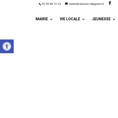
05 56 68 72 13
mairie@cabanac-villagrains.fr
MAIRIE
VIE LOCALE
JEUNESSE
Ouvrir la barre d’outils