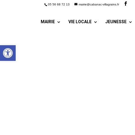
05 56 68 72 13
mairie@cabanac-villagrains.fr
MAIRIE
VIE LOCALE
JEUNESSE
Ouvrir la barre d’outils