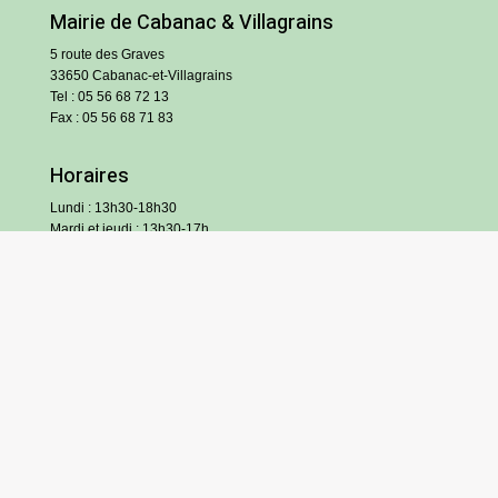
Mairie de Cabanac & Villagrains
5 route des Graves
33650 Cabanac-et-Villagrains
Tel : 05 56 68 72 13
Fax : 05 56 68 71 83
Horaires
Lundi : 13h30-18h30
Mardi et jeudi : 13h30-17h
Mercredi et vendredi : 9h/12h30-13h30/17h
Samedi : 9h/12h (hors vacances scolaires)
S’inscrire à l’infolettre