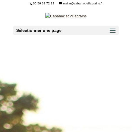
05 56 68 72 13
mairie@cabanac-villagrains.fr
Ouvrir la barre d’outils
Sélectionner une page