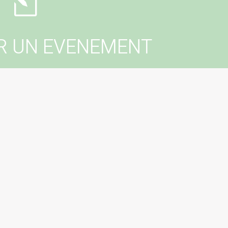
l
R UN EVENEMENT
er un événement dans votre commune ?
tactez votre mairie !
erer un évenement
Le magazine