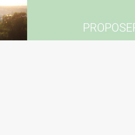
PROPOSE
Vous souhaitez suggér
Con
Sugg
ire à l’infolettre
Démarches en mairie