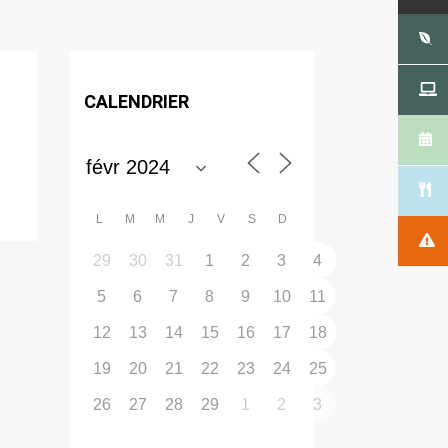
CALENDRIER
L
M
M
J
V
S
D
29
30
31
1
2
3
4
5
6
7
8
9
10
11
12
13
14
15
16
17
18
19
20
21
22
23
24
25
26
27
28
29
1
2
3