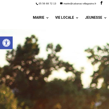
05 56 68 72 13
mairie@cabanac-villagrains.fr
MAIRIE
VIE LOCALE
JEUNESSE
Ouvrir la barre d’outils