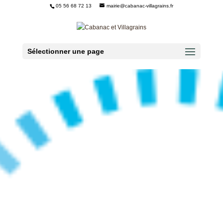
05 56 68 72 13
mairie@cabanac-villagrains.fr
Ouvrir la barre d’outils
Sélectionner une page