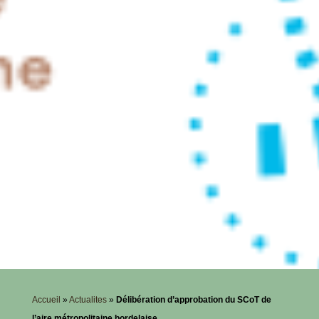
Accueil
»
Actualites
»
Délibération d’approbation du SCoT de
l’aire métropolitaine bordelaise.