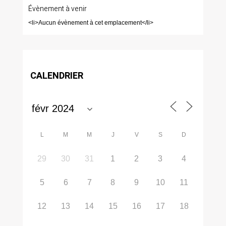
Évènement à venir
<li>Aucun évènement à cet emplacement</li>
CALENDRIER
L
M
M
J
V
S
D
29
30
31
1
2
3
4
5
6
7
8
9
10
11
12
13
14
15
16
17
18