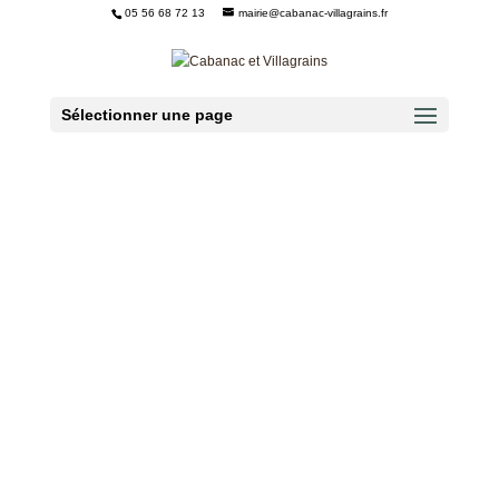
05 56 68 72 13
mairie@cabanac-villagrains.fr
Ouvrir la barre d’outils
Sélectionner une page