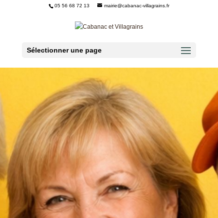
05 56 68 72 13
mairie@cabanac-villagrains.fr
Ouvrir la barre d’outils
Sélectionner une page