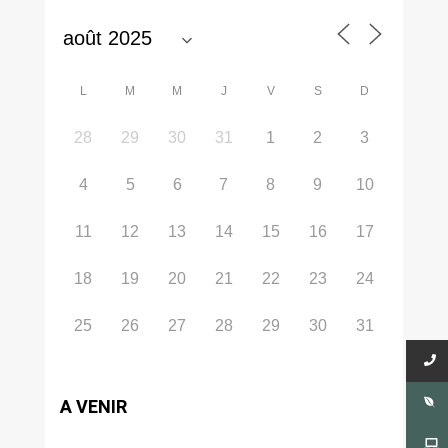
L
M
M
J
V
S
D
28
29
30
31
1
2
3
4
5
6
7
8
9
10
11
12
13
14
15
16
17
18
19
20
21
22
23
24
25
26
27
28
29
30
31
A VENIR