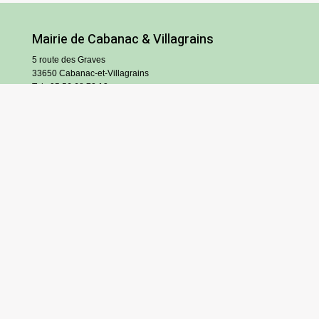
Mairie de Cabanac & Villagrains
5 route des Graves
33650 Cabanac-et-Villagrains
Tel : 05 56 68 72 13
Fax : 05 56 68 71 83
Horaires
Lundi : 13h30-18h30
Mardi et jeudi : 13h30-17h
Mercredi et vendredi : 9h/12h30-13h30/17h
Samedi : 9h/12h (hors vacances scolaires)
S’inscrire à l’infolettre