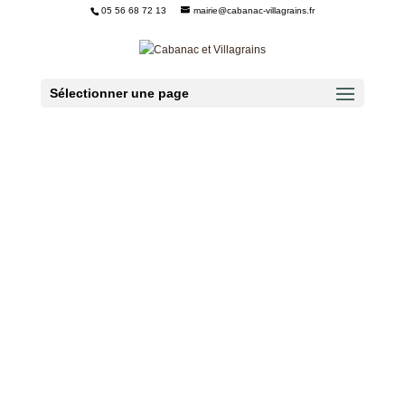
05 56 68 72 13
mairie@cabanac-villagrains.fr
Ouvrir la barre d’outils
Sélectionner une page