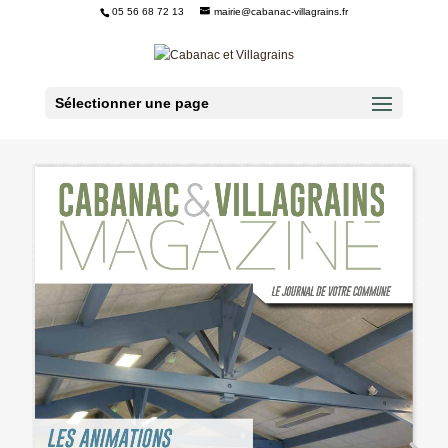
05 56 68 72 13
mairie@cabanac-villagrains.fr
Ouvrir la barre d’outils
Sélectionner une page