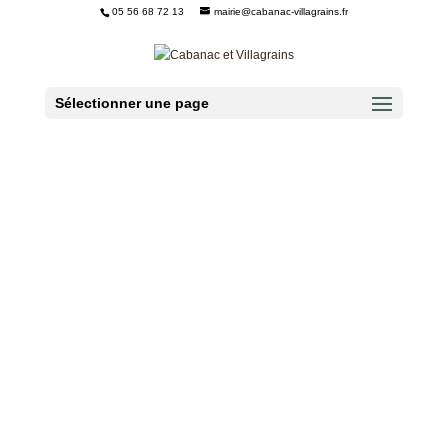
05 56 68 72 13
mairie@cabanac-villagrains.fr
Ouvrir la barre d’outils
Sélectionner une page