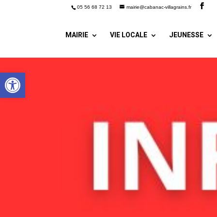
05 56 68 72 13
mairie@cabanac-villagrains.fr
MAIRIE
VIE LOCALE
JEUNESSE
Ouvrir la barre d’outils