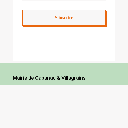
Mairie de Cabanac & Villagrains
5 route des Graves
33650 Cabanac-et-Villagrains
Tel : 05 56 68 72 13
Fax : 05 56 68 71 83
Horaires
Lundi : 13h30-18h30