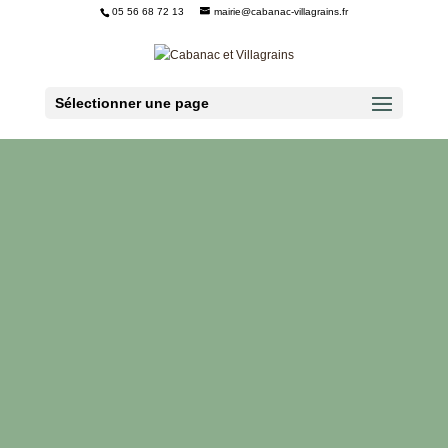
05 56 68 72 13
mairie@cabanac-villagrains.fr
Ouvrir la barre d’outils
Sélectionner une page