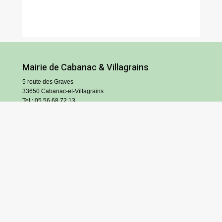
Mairie de Cabanac & Villagrains
5 route des Graves
33650 Cabanac-et-Villagrains
Tel : 05 56 68 72 13
Fax : 05 56 68 71 83
Horaires
Lundi : 13h30-18h30
Mardi et jeudi : 13h30-17h
Mercredi et vendredi : 9h/12h30-13h30/17h
Samedi : 9h/12h (hors vacances scolaires)