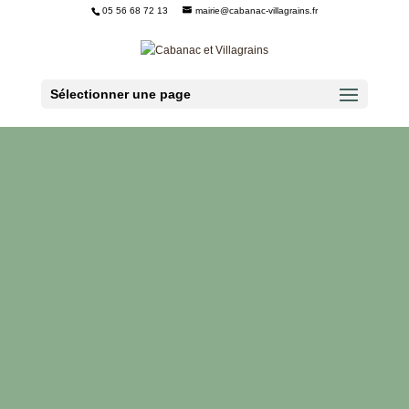
05 56 68 72 13
mairie@cabanac-villagrains.fr
Ouvrir la barre d’outils
Sélectionner une page