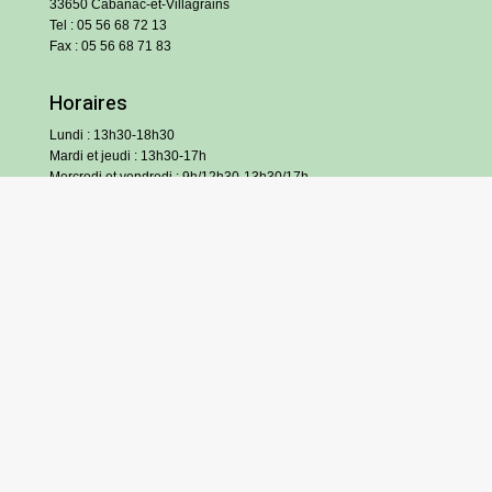
33650 Cabanac-et-Villagrains
Tel : 05 56 68 72 13
Fax : 05 56 68 71 83
Horaires
Lundi : 13h30-18h30
Mardi et jeudi : 13h30-17h
Mercredi et vendredi : 9h/12h30-13h30/17h
Samedi : 9h/12h (hors vacances scolaires)
S’inscrire à l’infolettre