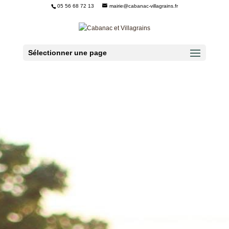
05 56 68 72 13
mairie@cabanac-villagrains.fr
Ouvrir la barre d’outils
Sélectionner une page