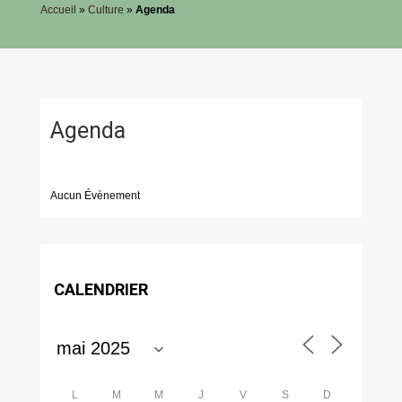
Accueil
»
Culture
»
Agenda
Agenda
Aucun Évènement
CALENDRIER
L
M
M
J
V
S
D