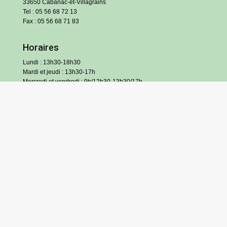
33650 Cabanac-et-Villagrains
Tel : 05 56 68 72 13
Fax : 05 56 68 71 83
Horaires
Lundi : 13h30-18h30
Mardi et jeudi : 13h30-17h
Mercredi et vendredi : 9h/12h30-13h30/17h
Samedi : 9h/12h (hors vacances scolaires)
S’inscrire à l’infolettre