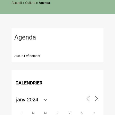
Accueil
»
Culture
»
Agenda
Agenda
Aucun Évènement
CALENDRIER
L
M
M
J
V
S
D