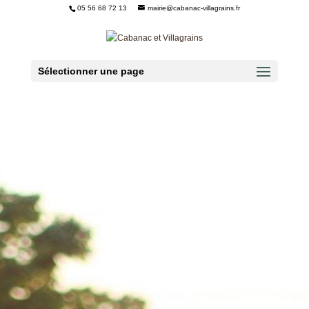
05 56 68 72 13
mairie@cabanac-villagrains.fr
Ouvrir la barre d’outils
Sélectionner une page