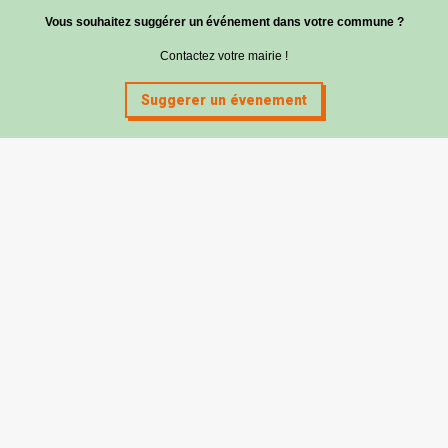
Vous souhaitez suggérer un événement dans votre commune ?
Contactez votre mairie !
Suggerer un évenement
Mairie de Cabanac & Villagrains
5 route des Graves
33650 Cabanac-et-Villagrains
Tel : 05 56 68 72 13
Fax : 05 56 68 71 83
Horaires
Lundi : 13h30-18h30
Mardi et jeudi : 13h30-17h
Mercredi et vendredi : 9h/12h30-13h30/17h