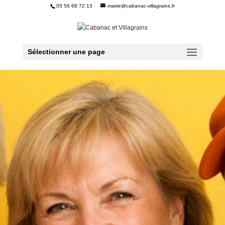
05 56 68 72 13
mairie@cabanac-villagrains.fr
Ouvrir la barre d’outils
Sélectionner une page