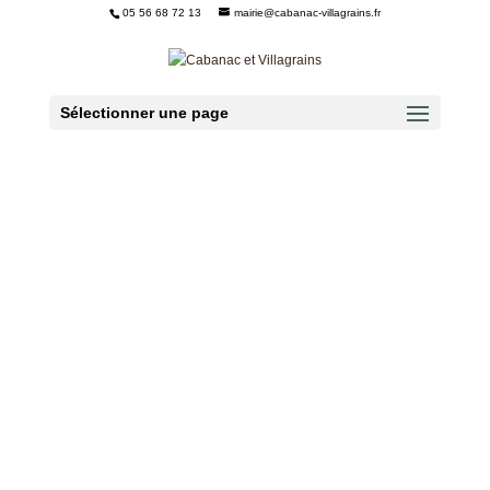
05 56 68 72 13
mairie@cabanac-villagrains.fr
Ouvrir la barre d’outils
Sélectionner une page