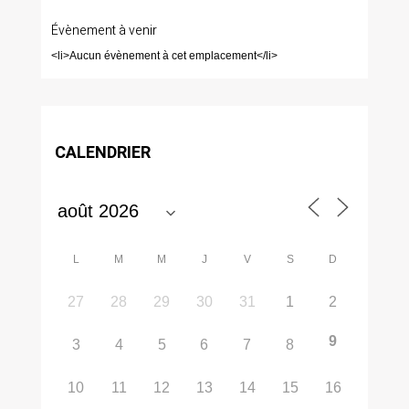
Évènement à venir
<li>Aucun évènement à cet emplacement</li>
CALENDRIER
L
M
M
J
V
S
D
27
28
29
30
31
1
2
9
3
4
5
6
7
8
10
11
12
13
14
15
16