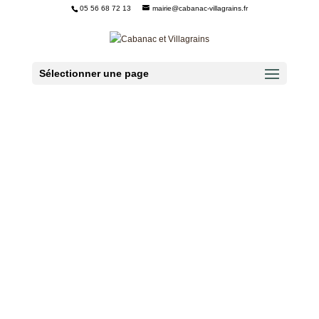
05 56 68 72 13
mairie@cabanac-villagrains.fr
Ouvrir la barre d’outils
Sélectionner une page