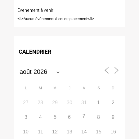
Évènement à venir
<li>Aucun évènement à cet emplacement</li>
CALENDRIER
L
M
M
J
V
S
D
27
28
29
30
31
1
2
7
3
4
5
6
8
9
10
11
12
13
14
15
16