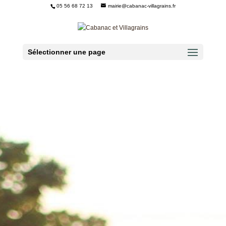
05 56 68 72 13
mairie@cabanac-villagrains.fr
Ouvrir la barre d’outils
Sélectionner une page