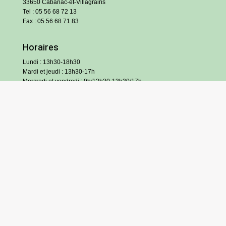
33650 Cabanac-et-Villagrains
Tel : 05 56 68 72 13
Fax : 05 56 68 71 83
Horaires
Lundi : 13h30-18h30
Mardi et jeudi : 13h30-17h
Mercredi et vendredi : 9h/12h30-13h30/17h
Samedi : 9h/12h (hors vacances scolaires)
S’inscrire à l’infolettre