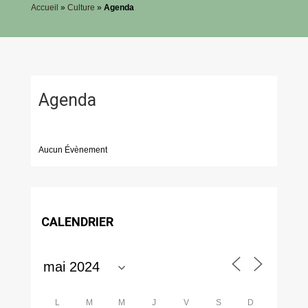
Accueil
»
Culture
»
Agenda
Agenda
Aucun Évènement
CALENDRIER
L
M
M
J
V
S
D