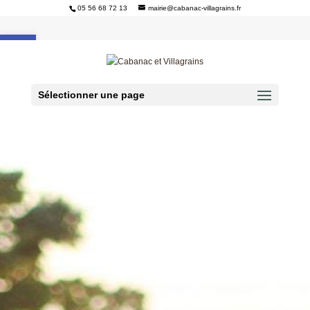
05 56 68 72 13
mairie@cabanac-villagrains.fr
Ouvrir la barre d’outils
Sélectionner une page