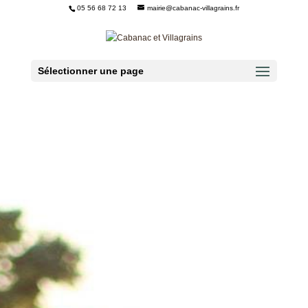
05 56 68 72 13
mairie@cabanac-villagrains.fr
Ouvrir la barre d’outils
Sélectionner une page