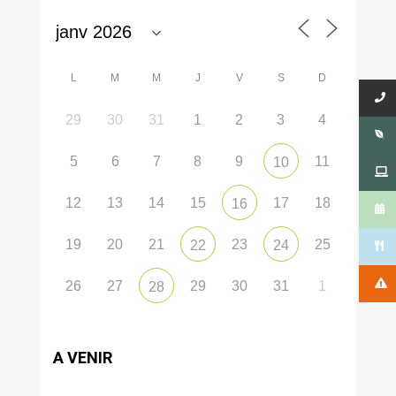
L
M
M
J
V
S
D
29
30
31
1
2
3
4
5
6
7
8
9
11
10
12
13
14
15
17
18
16
19
20
21
23
25
22
24
26
27
29
30
31
1
28
A VENIR