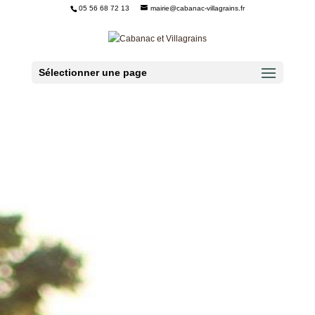
05 56 68 72 13
mairie@cabanac-villagrains.fr
Ouvrir la barre d’outils
Sélectionner une page