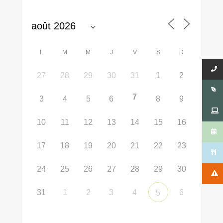
L
M
M
J
V
S
D
27
28
29
30
31
1
2
7
3
4
5
6
8
9
10
11
12
13
14
15
16
17
18
19
20
21
22
23
24
25
26
27
28
29
30
31
1
2
3
4
6
5