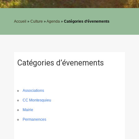
Accueil
»
Culture
»
Agenda
»
Catégories d’évenements
Catégories d’évenements
Associations
CC Montesquieu
Mairie
Permanences