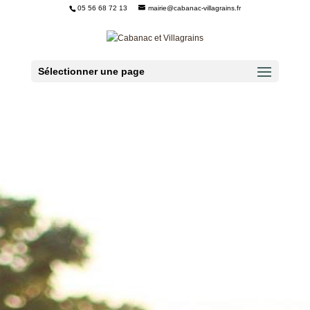
05 56 68 72 13
mairie@cabanac-villagrains.fr
Ouvrir la barre d’outils
Sélectionner une page