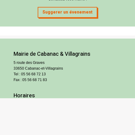
Suggerer un évenement
Mairie de Cabanac & Villagrains
5 route des Graves
33650 Cabanac-et-Villagrains
Tel : 05 56 68 72 13
Fax : 05 56 68 71 83
Horaires
Lundi : 13h30-18h30
Mardi et jeudi : 13h30-17h
Mercredi et vendredi : 9h/12h30-13h30/17h
Samedi : 9h/12h (hors vacances scolaires)