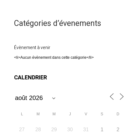
Catégories d’évenements
Évènement à venir
<li>Aucun évènement dans cette catégorie</li>
CALENDRIER
L
M
M
J
V
S
D
27
28
29
30
31
1
2