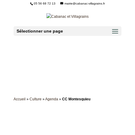
05 56 68 72 13
mairie@cabanac-villagrains.fr
Ouvrir la barre d’outils
Sélectionner une page
Accueil
»
Culture
»
Agenda
»
CC Montesquieu