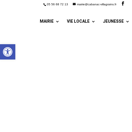
05 56 68 72 13
mairie@cabanac-villagrains.fr
MAIRIE
VIE LOCALE
JEUNESSE
Ouvrir la barre d’outils