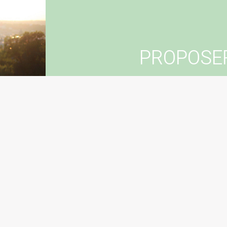
PROPOSE
Vous souhaitez suggér
Con
Sugg