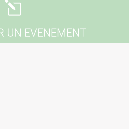
l
R UN EVENEMENT
er un événement dans votre commune ?
tactez votre mairie !
erer un évenement