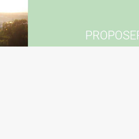
PROPOSE
Vous souhaitez suggér
Con
Sugg