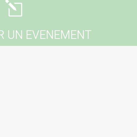
l
R UN EVENEMENT
er un événement dans votre commune ?
tactez votre mairie !
erer un évenement