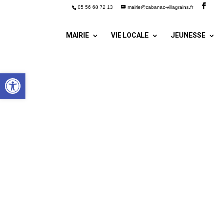
05 56 68 72 13
mairie@cabanac-villagrains.fr
MAIRIE
VIE LOCALE
JEUNESSE
Ouvrir la barre d’outils