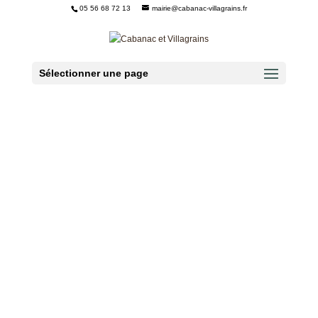
05 56 68 72 13
mairie@cabanac-villagrains.fr
Ouvrir la barre d’outils
Sélectionner une page