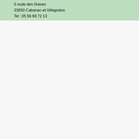
5 route des Graves
33650 Cabanac-et-Villagrains
Tel : 05 56 68 72 13
Fax : 05 56 68 71 83
Horaires
Lundi : 13h30-18h30
Mardi et jeudi : 13h30-17h
Mercredi et vendredi : 9h/12h30-13h30/17h
Samedi : 9h/12h (hors vacances scolaires)
S’inscrire à l’infolettre