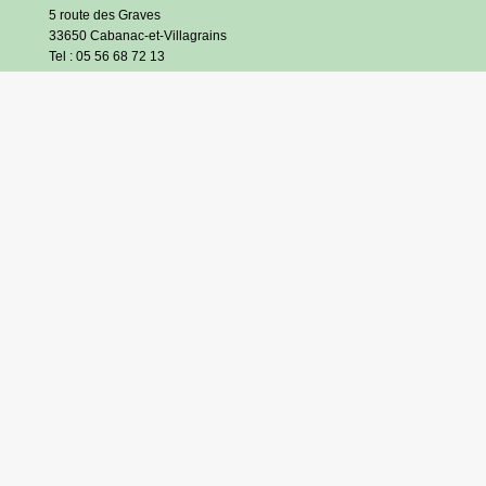
5 route des Graves
33650 Cabanac-et-Villagrains
Tel : 05 56 68 72 13
Fax : 05 56 68 71 83
Horaires
Lundi : 13h30-18h30
Mardi et jeudi : 13h30-17h
Mercredi et vendredi : 9h/12h30-13h30/17h
Samedi : 9h/12h (hors vacances scolaires)
S’inscrire à l’infolettre