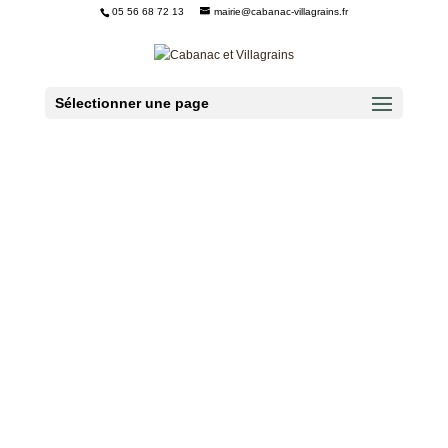
05 56 68 72 13
mairie@cabanac-villagrains.fr
Ouvrir la barre d’outils
Sélectionner une page