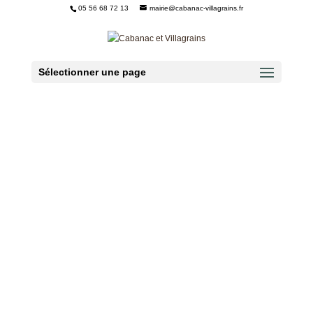
05 56 68 72 13
mairie@cabanac-villagrains.fr
Ouvrir la barre d’outils
Sélectionner une page