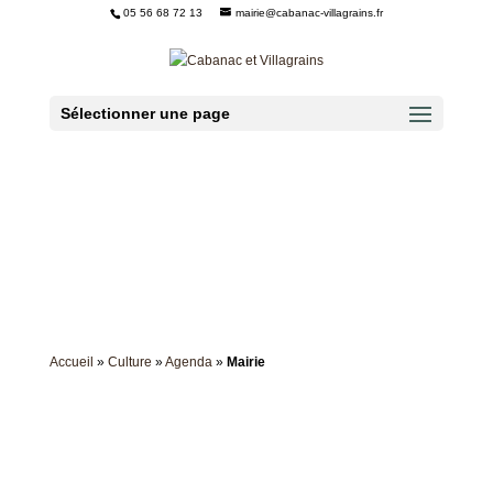
05 56 68 72 13
mairie@cabanac-villagrains.fr
Ouvrir la barre d’outils
Sélectionner une page
Accueil
»
Culture
»
Agenda
»
Mairie